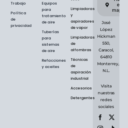
Trabajo
Equipos
en
Limpiadoras
para
mapas
Política
y
tratamiento
de
aspiradores
de aire
José
privacidad
de vapor
López
Tuberías
Hickman
Limpiadoras
para
550,
de
sistemas
alfombras
Caracol,
de aire
64810
Técnicas
Refacciones
Monterrey,
de
y aceites
N.L.
aspiración
industrial
Visita
Accesorios
nuestras
Detergentes
redes
sociales