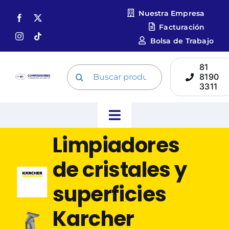
Skip
Nuestra Empresa
to
Facturación
content
Bolsa de Trabajo
81
Search
8190
for:
3311
Toggle
Limpiadores
Navigation
Inicio
de cristales y
Catálogo de Equipos
superficies
Karcher
Compresores Quincy