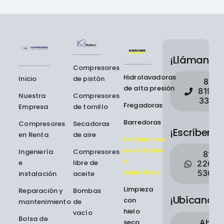
¡Llámanos!
Compresores
Hidrolavadoras
Inicio
de pistón
81
de alta presión
8190
Nuestra
Compresores
3311
Fregadoras
Empresa
de tornillo
Barredoras
Compresores
Secadoras
¡Escríbenos
en Renta
de aire
Limpiadores
de cristales
Ingeniería
Compresores
81
y
e
libre de
2200
superficies
5307
instalación
aceite
Limpieza
Reparación y
Bombas
¡Ubícanos!
con
mantenimiento
de
hielo
vacío
Bolsa de
seco
Abrir