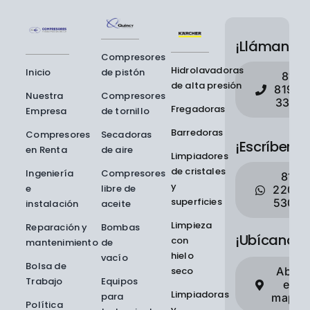
¡Llámanos!
Compresores
Hidrolavadoras
Inicio
de pistón
81
de alta presión
8190
Nuestra
Compresores
3311
Fregadoras
Empresa
de tornillo
Barredoras
Compresores
Secadoras
¡Escríbenos
en Renta
de aire
Limpiadores
de cristales
Ingeniería
Compresores
81
y
e
libre de
2200
superficies
5307
instalación
aceite
Limpieza
Reparación y
Bombas
¡Ubícanos!
con
mantenimiento
de
hielo
vacío
Bolsa de
seco
Abrir
Trabajo
Equipos
en
Limpiadoras
para
mapas
Política
y