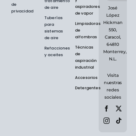
tratamiento
de
aspiradores
de aire
José
privacidad
de vapor
López
Tuberías
Hickman
Limpiadoras
para
550,
de
sistemas
alfombras
Caracol,
de aire
64810
Técnicas
Refacciones
Monterrey,
de
y aceites
N.L.
aspiración
industrial
Visita
Accesorios
nuestras
Detergentes
redes
sociales